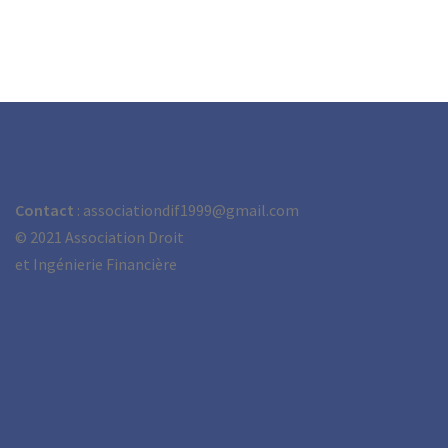
Contact
: associationdif1999@gmail.com
©
2021 Association Droit
et Ingénierie Financière