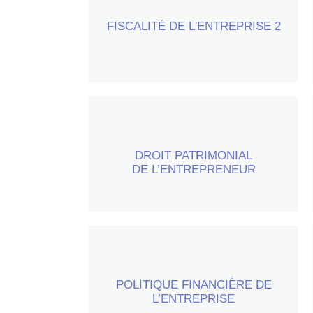
30 heures par semestre (+15 heures
FISCALITÉ DE L'ENTREPRISE 2
de travaux dirigés)
30 heures par semestre
DROIT PATRIMONIAL
DE L’ENTREPRENEUR
POLITIQUE FINANCIÈRE DE
20 heures par semestre
L’ENTREPRISE