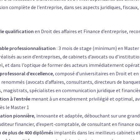
ision complète de l’entreprise, dans ses aspects juridiques, fiscaux
 qualification
en Droit des affaires et Finance d’entreprise, reco
le professionnalisation
: 3 mois de stage (minimum) en Master 1
éalisés au sein d’entreprises, de cabinets d’avocats ou d’institutio
l, et dans l’optique de former des acteurs immédiatement opéra
ofessoral d’excellence
, composé d’universitaires en Droit et e
s renommés (avocats d’affaires, consultants, directeurs de banques,
s, magistrats, spécialistes en communication juridique et financi
on à l’entrée
menant à un encadrement privilégié et optimal, ave
s le Master 1
ion pionnière
, innovante et adaptée, débouchant sur une grande
auditeur financier, d’expert-comptable, de consultant en finance ou
e plus de 400 diplômés
implantés dans les meilleurs cabinets e