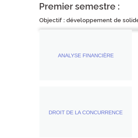
Premier semestre :
Objectif : développement de solid
20 heures par semestre
ANALYSE FINANCIÈRE
(+ 15 heures de travaux dirigés)
DROIT DE LA CONCURRENCE
30 heures par semestre