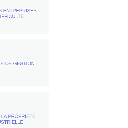
S ENTREPRISES
s par semestre
IFFICULTÉ
E DE GESTION
s par semestre
 LA PROPRIÉTÉ
s par semestre
USTRIELLE