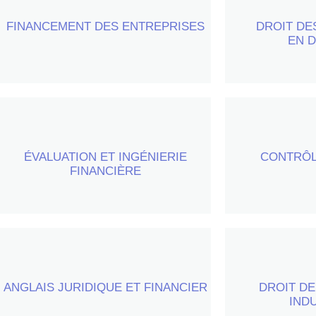
30 heures par semestre (+ 15 heures
FINANCEMENT DES ENTREPRISES
DROIT DE
30 heure
de travaux dirigés)
EN D
ÉVALUATION ET INGÉNIERIE
20 heures par semestre
CONTRÔL
20 heure
FINANCIÈRE
ANGLAIS JURIDIQUE ET FINANCIER
15 heures de travaux dirigés
DROIT DE
30 heure
IND