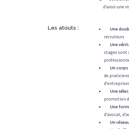
d’avoir une v
Les atouts :
Une double
recruteurs
Une véritab
stages sont r
professionne
Un corps pr
de praticien
d’entreprise
Une sélecti
promotion dè
Une format
d’avocat, d’
Un réseau d