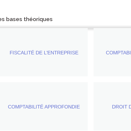
es bases théoriques
FISCALITÉ DE L'ENTREPRISE
30 heures par semestre
COMPTABI
30 heure
(+ 15 heures de travaux dirigés)
COMPTABILITÉ APPROFONDIE
20 heures par semestre
30 heure
DROIT 