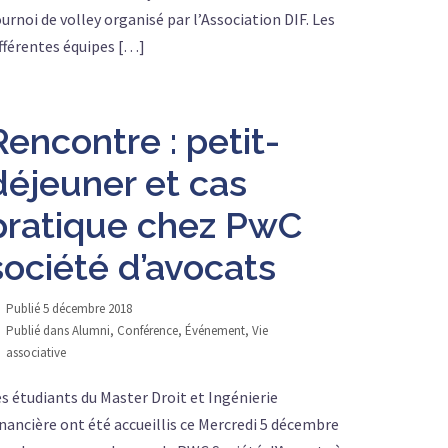
urnoi de volley organisé par l’Association DIF. Les
fférentes équipes […]
Rencontre : petit-
déjeuner et cas
pratique chez PwC
société d’avocats
Publié
5 décembre 2018
Publié dans
Alumni
,
Conférence
,
Événement
,
Vie
associative
s étudiants du Master Droit et Ingénierie
nancière ont été accueillis ce Mercredi 5 décembre