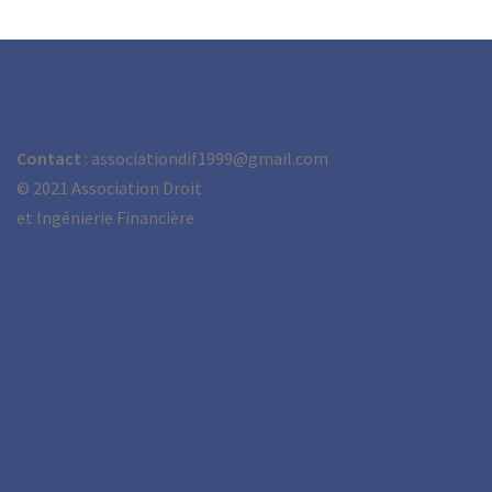
Contact
: associationdif1999@gmail.com
©
2021 Association Droit
et Ingénierie Financière