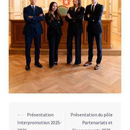
Navigation
⟵
Présentation
Présentation du pôle
d’article
Interpromotion 2025-
Partenariats et