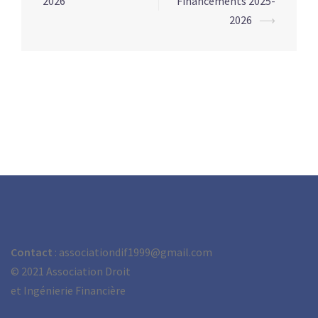
2026
Financements 2025-
2026
⟶
Contact
: associationdif1999@gmail.com
©
2021 Association Droit
et Ingénierie Financière