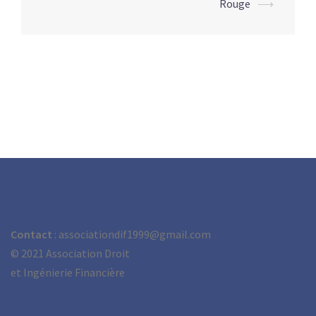
Rouge
⟶
Contact
: associationdif1999@gmail.com
©
2021 Association Droit
et Ingénierie Financière