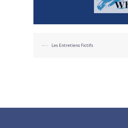
Navigation
⟵
Les Entretiens Fictifs
d’article