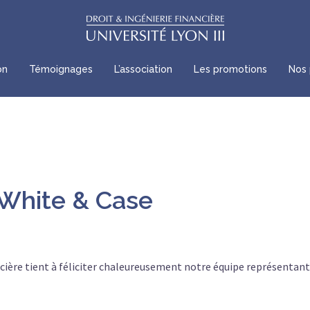
on
Témoignages
L’association
Les promotions
Nos 
 White & Case
ancière tient à féliciter chaleureusement notre équipe représenta