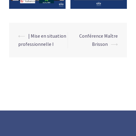
Navigation
⟵
| Mise en situation
Conférence Maître
d’article
professionnelle I
Brisson
⟶