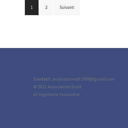
Navigation
1
2
Suivant
des
articles
Contact
: associationdif1999@gmail.com
©
2021 Association Droit
et Ingénierie Financière